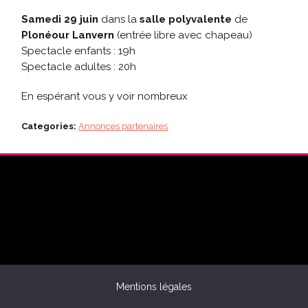
Samedi 29 juin
dans la
salle polyvalente
de
Plonéour Lanvern
(entrée libre avec chapeau)
Spectacle enfants : 19h
Spectacle adultes : 20h
En espérant vous y voir nombreux
Categories:
Annonces partenaires
Mentions légales