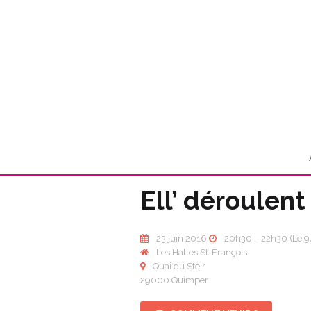
Ell’ déroulent
23 juin 2016
20h30 – 22h30
(Le 
Les Halles St-François
Quai du Steir
29000 Quimper