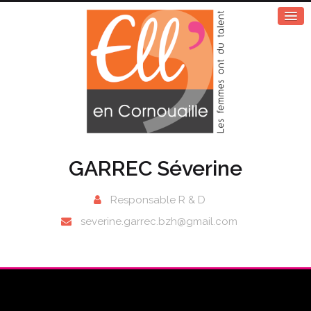
GARREC Séverine
Responsable R & D
severine.garrec.bzh@gmail.com